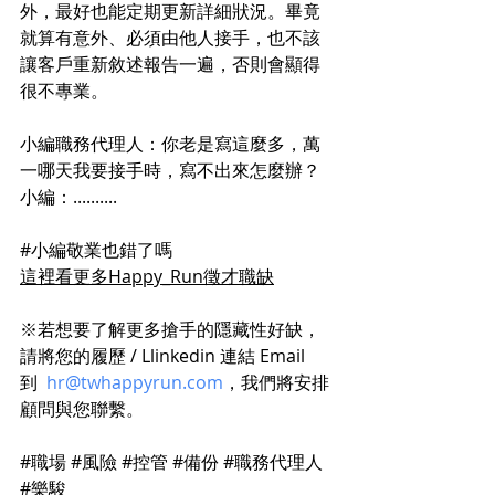
外，最好也能定期更新詳細狀況。畢竟
就算有意外、必須由他人接手，也不該
讓客戶重新敘述報告一遍，否則會顯得
很不專業。
小編職務代理人：你老是寫這麼多，萬
一哪天我要接手時，寫不出來怎麼辦？
小編：..........
#小編敬業也錯了嗎
這裡看更多Happy_Run徵才職缺
※若想要了解更多搶手的隱藏性好缺，
請將您的履歷 / Llinkedin 連結 Email 
到  
hr@twhappyrun.com
，我們將安排
顧問與您聯繫。
#職場
#風險
#控管
#備份
#職務代理人
#樂駿