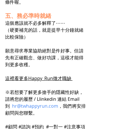
條件喔。
五、務必準時就緒
這個應該就不必多解釋了⋯⋯
（硬要補充的話，就是提早十分鐘就緒
比較保險）
願意尋求專業協助絕對是件好事。但請
先有正確觀念、做好功課，這樣才能得
到更多收穫。
這裡看更多Happy_Run徵才職缺 
※若想要了解更多搶手的隱藏性好缺，
請將您的履歷 / Llinkedin 連結 Email 
到  
hr@twhappyrun.com
，我們將安排
顧問與您聯繫。
#顧問
#諮詢
#預約
#一對一
#注意事項