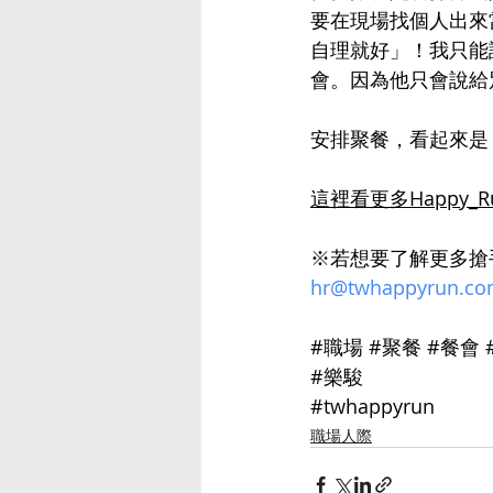
要在現場找個人出來
自理就好」！我只能
會。因為他只會說給
安排聚餐，看起來是
這裡看更多Happy_
※若想要了解更多搶手的隱
hr@twhappyrun.c
#職場
#聚餐
#餐會
#樂駿
#twhappyrun
職場人際