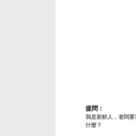
提問：
我是新鮮人，老闆要
什麼？