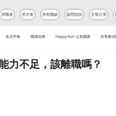
求職者
求才者
所有職缺
顧問諮詢
文章分享
生活平衡
職場法律
Happy Run 之友開講
分享會活
能力不足，該離職嗎？