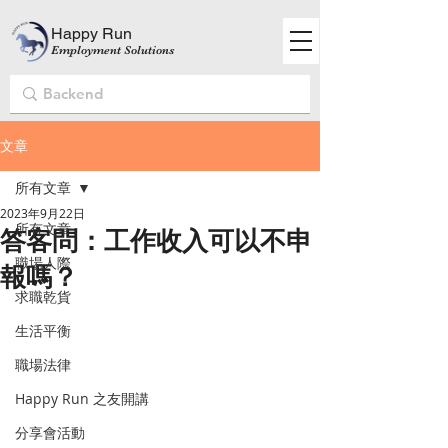
Happy Run
Employment Solutions
文章
所有文章
2023年9月22日
所有文章
答客問：工作收入可以不申
職場人際
報嗎？
求職乾貨
生活平衡
職場法律
Happy Run 之友開講
分享會活動