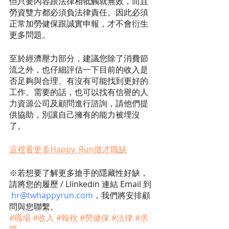
但只要內容跟法律相牴觸就無效，而且
勞資雙方都必須負法律責任。因此必須
正常加勞健保跟誠實申報，才不會衍生
更多問題。
至於經濟壓力部分，建議您除了消費節
流之外，也仔細評估一下目前的收入是
否足夠與合理、有沒有可能找到更好的
工作。需要的話，也可以找有信譽的人
力資源公司及顧問進行諮詢，請他們提
供協助，別讓自己擁有的能力被埋沒
了。
這裡看更多Happy_Run徵才職缺
※若想要了解更多搶手的隱藏性好缺，
請將您的履歷 / Llinkedin 連結 Email 到 
hr@twhappyrun.com
，我們將安排顧
問與您聯繫。
#職場
#收入
#報稅
#勞健保
#法律
#求