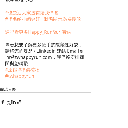
#也歡迎大家送禮給我們喔
#指名給小編更好__狀態顯示為被揍飛
這裡看更多Happy_Run徵才職缺
※若想要了解更多搶手的隱藏性好缺，
請將您的履歷 / Llinkedin 連結 Email 到 
 hr@twhappyrun.com，我們將安排顧
問與您聯繫。
#送禮
#準備禮物
#twhappyrun
職場人際