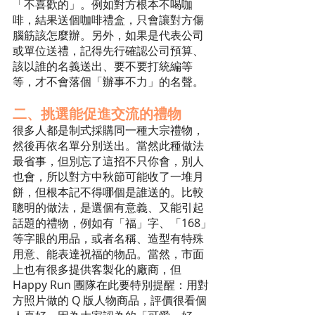
「不喜歡的」。例如對方根本不喝咖
啡，結果送個咖啡禮盒，只會讓對方傷
腦筋該怎麼辦。另外，如果是代表公司
或單位送禮，記得先行確認公司預算、
該以誰的名義送出、要不要打統編等
等，才不會落個「辦事不力」的名聲。
二、挑選能促進交流的禮物
很多人都是制式採購同一種大宗禮物，
然後再依名單分別送出。當然此種做法
最省事，但別忘了這招不只你會，別人
也會，所以對方中秋節可能收了一堆月
餅，但根本記不得哪個是誰送的。比較
聰明的做法，是選個有意義、又能引起
話題的禮物，例如有「福」字、「168」
等字眼的用品，或者名稱、造型有特殊
用意、能表達祝福的物品。當然，市面
上也有很多提供客製化的廠商，但 
Happy Run 團隊在此要特別提醒：用對
方照片做的 Q 版人物商品，評價很看個