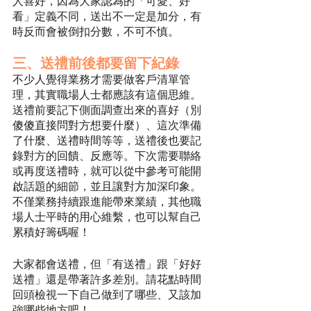
人喜好，因為大家認為的「可愛、好
看」定義不同，送出不一定是加分，有
時反而會被倒扣分數，不可不慎。
三、送禮前後都要留下紀錄
不少人覺得業務才需要做客戶清單管
理，其實職場人士都應該有這個思維。
送禮前要記下側面調查出來的喜好（別
傻傻直接問對方想要什麼）、這次準備
了什麼、送禮時間等等，送禮後也要記
錄對方的回饋、反應等。下次需要聯絡
或再度送禮時，就可以從中參考可能開
啟話題的細節，並且讓對方加深印象。
不僅業務持續跟進能帶來業績，其他職
場人士平時的用心維繫，也可以幫自己
累積好籌碼喔！
大家都會送禮，但「有送禮」跟「好好
送禮」還是帶著許多差別。請花點時間
回頭檢視一下自己做到了哪些、又該加
強哪些地方吧！