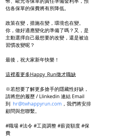
幣、歐元等保單的責任準備金利率，預
估各保單的保費將有所降低。
政策在變，措施在變，環境也在變。
你，做好適應變化的準備了嗎？又，是
主動選擇自己最想要的改變，還是被迫
習慣改變呢？
最後，祝大家新年快樂！
這裡看更多Happy_Run徵才職缺
※若想要了解更多搶手的隱藏性好缺，
請將您的履歷 / Llinkedin 連結 Email 
到  
hr@twhappyrun.com
，我們將安排
顧問與您聯繫。
#職場
#法令
#工資調整
#薪資額度
#保
費