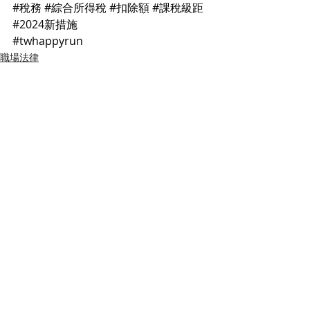
#稅務
#綜合所得稅
#扣除額
#課稅級距
#2024新措施
#twhappyrun
職場法律
求職乾貨
最新文章
查看全部