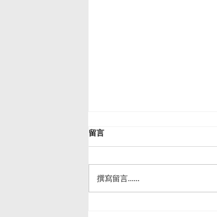
留言
撰寫留言......
天氣越來越熱，工作請小心熱