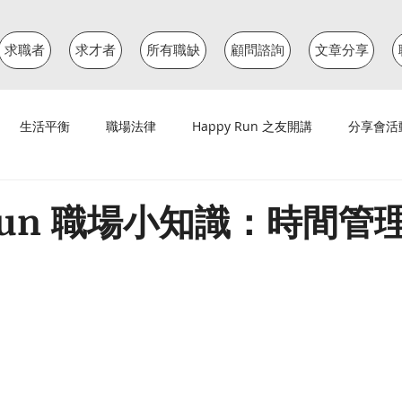
求職者
求才者
所有職缺
顧問諮詢
文章分享
生活平衡
職場法律
Happy Run 之友開講
分享會活
 Run 職場小知識：時間管