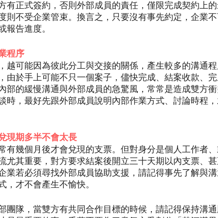
方有正式簽約，否則外部成員的責任，僅限完成契約上的
度則不受企業管束。換言之，只要沒有事先約定，企業不
或報告進度。
業程序
，越可能因為彼此分工與交接的關係，產生較多的溝通程
，由於手上可能不只一個案子，儘快完成、結案收款、完
內部的緩慢溝通與外部成員的急驚風，常常是造成雙方衝
談時，最好先跟外部成員說明內部作業方式、討論時程，
兌現期多半不會太長
常有幾個月後才會兌現的支票。但對身分是個人工作者、
流尤其重要，對方要求結案後開立三十天期以內支票、甚
企業若必須尋找外部成員協助支援，請記得事先了解與溝
式，才不會產生不愉快。
部團隊，當雙方有共同合作目標的時候，請記得保持溝通