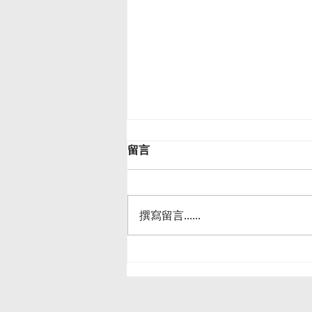
留言
撰寫留言......
天氣越來越熱，工作請小心熱
傷害