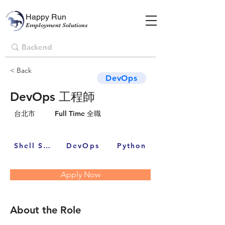
Happy Run
Employment Solutions
< Back
DevOps
DevOps 工程師
台北市
Full Time 全職
Shell Script
DevOps
Python
Apply Now
About the Role