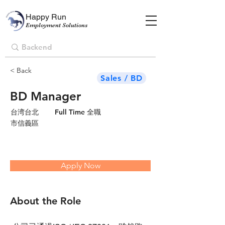
Happy Run
Employment Solutions
< Back
Sales / BD
BD Manager
台湾台北
Full Time 全職
市信義區
Apply Now
About the Role