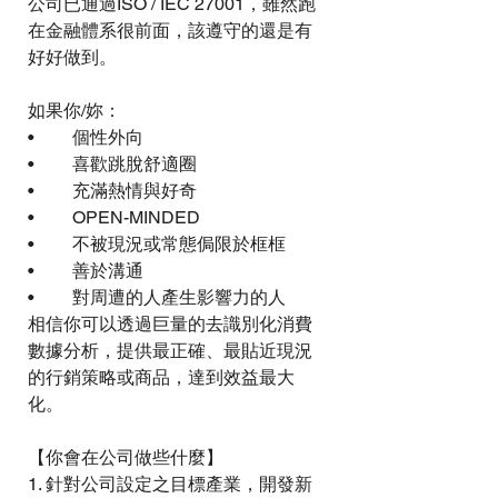
公司已通過ISO / IEC 27001，雖然跑
在金融體系很前面，該遵守的還是有
好好做到。 
如果你/妳：
•	個性外向 
•	喜歡跳脫舒適圈
•	充滿熱情與好奇 
•	OPEN-MINDED
•	不被現況或常態侷限於框框
•	善於溝通 
•	對周遭的人產生影響力的人 
相信你可以透過巨量的去識別化消費
數據分析，提供最正確、最貼近現況
的行銷策略或商品，達到效益最大
化。 
【你會在公司做些什麼】 
1. 針對公司設定之目標產業，開發新