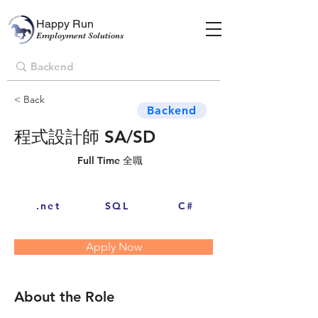
Happy Run
Employment Solutions
< Back
Backend
程式設計師 SA/SD
Full Time 全職
.net
SQL
C#
Apply Now
About the Role