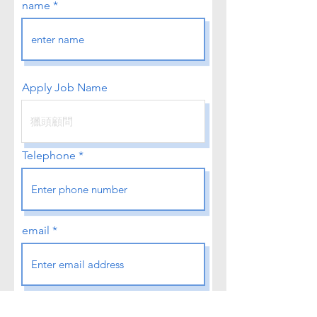
name
Apply Job Name
Telephone
email
A few words about you