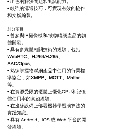
• 出色的解決問題和調試能力。
• 較強的溝通技巧，可實現有效的協作
和文檔編製。
加分項目
• 曾參與IP攝像機和/或物聯網產品的韌
體開發。
• 具有多媒體相關技術的經驗，包括 
WebRTC、H.264/H.265、
AAC/Opus
。
• 熟練掌握物聯網產品中使用的行業標
準協定，如
XMPP、MQTT、Matter
等。
• 在資源受限的硬體上優化CPU和記憶
體使用率的實踐經驗。
• 在邊緣設備上部署機器學習演算法的
實踐知識。
• 具有 Android、iOS 或 Web 平台的開
發經驗。