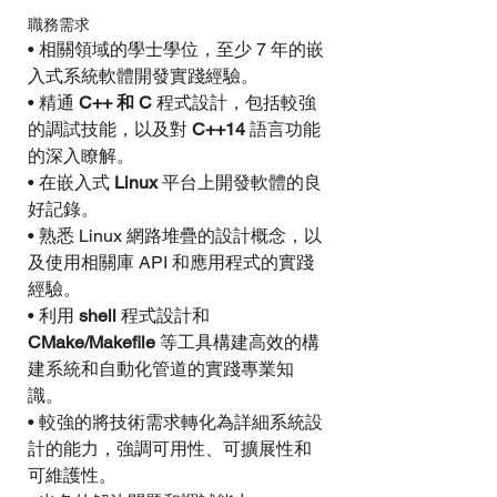
職務需求
• 相關領域的學士學位，至少 7 年的嵌
入式系統軟體開發實踐經驗。
• 精通 
C++ 和 C
 程式設計，包括較強
的調試技能，以及對
 C++14
 語言功能
的深入瞭解。
• 在嵌入式 
Linux 
平台上開發軟體的良
好記錄。
• 熟悉 Linux 網路堆疊的設計概念，以
及使用相關庫 API 和應用程式的實踐
經驗。
• 利用 
shell 
程式設計和
CMake/Makefile
 等工具構建高效的構
建系統和自動化管道的實踐專業知
識。
• 較強的將技術需求轉化為詳細系統設
計的能力，強調可用性、可擴展性和
可維護性。